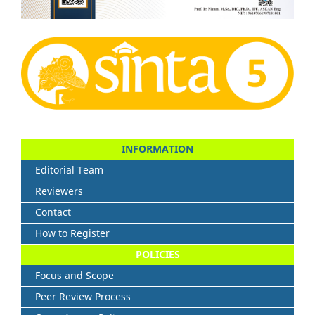
INFORMATION
Editorial Team
Reviewers
Contact
How to Register
POLICIES
Focus and Scope
Peer Review Process