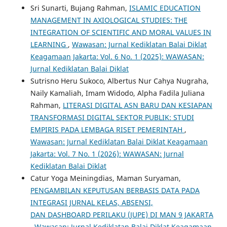
Sri Sunarti, Bujang Rahman,
ISLAMIC EDUCATION
MANAGEMENT IN AXIOLOGICAL STUDIES: THE
INTEGRATION OF SCIENTIFIC AND MORAL VALUES IN
LEARNING
,
Wawasan: Jurnal Kediklatan Balai Diklat
Keagamaan Jakarta: Vol. 6 No. 1 (2025): WAWASAN:
Jurnal Kediklatan Balai Diklat
Sutrisno Heru Sukoco, Albertus Nur Cahya Nugraha,
Naily Kamaliah, Imam Widodo, Alpha Fadila Juliana
Rahman,
LITERASI DIGITAL ASN BARU DAN KESIAPAN
TRANSFORMASI DIGITAL SEKTOR PUBLIK: STUDI
EMPIRIS PADA LEMBAGA RISET PEMERINTAH
,
Wawasan: Jurnal Kediklatan Balai Diklat Keagamaan
Jakarta: Vol. 7 No. 1 (2026): WAWASAN: Jurnal
Kediklatan Balai Diklat
Catur Yoga Meiningdias, Maman Suryaman,
PENGAMBILAN KEPUTUSAN BERBASIS DATA PADA
INTEGRASI JURNAL KELAS, ABSENSI,
DAN DASHBOARD PERILAKU (JUPE) DI MAN 9 JAKARTA
,
Wawasan: Jurnal Kediklatan Balai Diklat Keagamaan