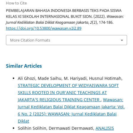
How to Cite
PEMBELAJARAN BAHASA INDONESIA BERBASIS TEKS PADA SISWA
KELAS XI SEKOLAH INTERNASIONAL BUKIT SION. (2022).
Wawasan:
Jurnal Kediklatan Balai Diklat Keagamaan Jakarta
,
2
(2), 174-186.
https://doi.org/10.53800/wawasan.v2i2.89
More Citation Formats
Similar Articles
Ali Ghozi, Made Saihu, M. Hariyadi, Husnul Hotimah,
STRATEGIC DEVELOPMENT OF WIDYAISWARA SOFT
SKILLS ROOTED IN QUR’ANIC TEACHINGS AT
JAKARTA’S RELIGIOUS TRAINING CENTER
,
Wawasan:
Jurnal Kediklatan Balai Diklat Keagamaan Jakarta: Vol.
6 No. 2 (2025): WAWASAN: Jurnal Kediklatan Balai
Diklat
Solihin Solihin, Dermawati Dermawati,
ANALISIS