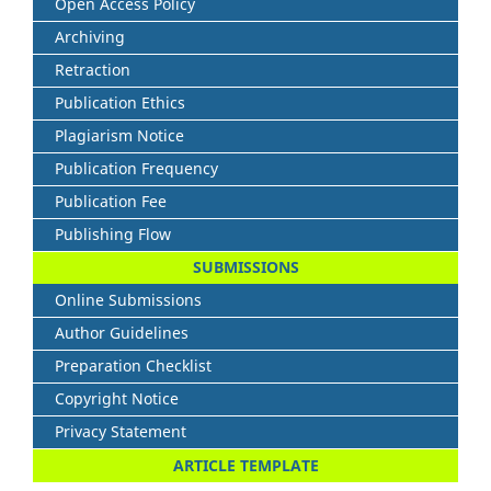
Open Access Policy
Archiving
Retraction
Publication Ethics
Plagiarism Notice
Publication Frequency
Publication Fee
Publishing Flow
SUBMISSIONS
Online Submissions
Author Guidelines
Preparation Checklist
Copyright Notice
Privacy Statement
ARTICLE TEMPLATE