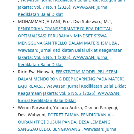
Jakarta: Vol. 7 No. 1 (2026): WAWASAN: Jurnal
Kediklatan Balai Diklat
MOHAMMAD JAILANI, Prof. Dwi Sulisworo, M.T,
PENDIDIKAN TRANSFORMATIF DI ERA DIGITAL:
OPTIMALISASI PERUBAHAN MINDSET SISWA
MENGGUNAKAN TRELLO DALAM MATERI ISMUBA
,
Wawasan: Jurnal Kediklatan Balai Diklat Keagamaan
Jakarta: Vol. 6 No. 1 (2025): WAWASAN: Jurnal
Kediklatan Balai Diklat
Ririn Eva Hidayati,
EFEKTIVITAS MODEL PBL-STEM
DALAM MENDORONG DEEP LEARNING PADA MATERI
LAJU REAKSI
,
Wawasan: Jurnal Kediklatan Balai Diklat
Keagamaan Jakarta: Vol. 6 No. 2 (2025): WAWASAN:
Jurnal Kediklatan Balai Diklat
Wendi Parwanto, Yuliana Antika, Osman Parayogi,
Desi Wahyuni,
POTRET TAMAN PENDIDIKAN AL-
QURAN (TPQ) DUSUN PANDA, DESA LEMBANG
SANGGAU LEDO, BENGKAYANG
,
Wawasan: Jurnal