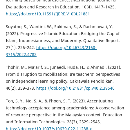
Evaluation and Research in Education, 10(4), 1417–1425.
https://doi.org/10.11591/IJERE.V10I4.21881
Suyatno, S., Wantini, W., Sukiman, S., & Rachmawati, Y.
(2022). Progressive Islamic Education: Bridging the Gap of
Islam, Indonesianness, and Modernity. Qualitative Report,
27(1), 226–242.
https://doi.org/10.46743/2160-
3715/2022.4782
Thohir, M., Ma’arif, S., Junaedi, Huda, H., & Ahmadi. (2021).
From disruption to mobilization: Ire teachers’ perspectives
on independent learning policy. Cakrawala Pendidikan,
40(2), 359–373.
https://doi.org/10.21831/cp.v40i2.39540
Toh, S. Y., Ng, S. A., & Phoon, S. T. (2023). Accentuating
technology acceptance among academicians: A conservation
of resource perspective in the Malaysian context. Education
and Information Technologies, 28(3), 2529–2545.
https://doi.org/10.1007/s10639-022-11288-x