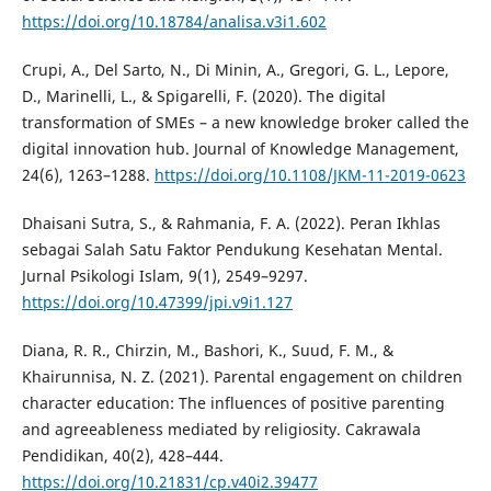
https://doi.org/10.18784/analisa.v3i1.602
Crupi, A., Del Sarto, N., Di Minin, A., Gregori, G. L., Lepore,
D., Marinelli, L., & Spigarelli, F. (2020). The digital
transformation of SMEs – a new knowledge broker called the
digital innovation hub. Journal of Knowledge Management,
24(6), 1263–1288.
https://doi.org/10.1108/JKM-11-2019-0623
Dhaisani Sutra, S., & Rahmania, F. A. (2022). Peran Ikhlas
sebagai Salah Satu Faktor Pendukung Kesehatan Mental.
Jurnal Psikologi Islam, 9(1), 2549–9297.
https://doi.org/10.47399/jpi.v9i1.127
Diana, R. R., Chirzin, M., Bashori, K., Suud, F. M., &
Khairunnisa, N. Z. (2021). Parental engagement on children
character education: The influences of positive parenting
and agreeableness mediated by religiosity. Cakrawala
Pendidikan, 40(2), 428–444.
https://doi.org/10.21831/cp.v40i2.39477