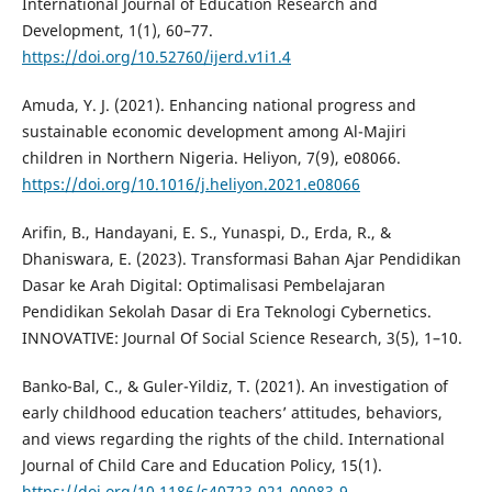
International Journal of Education Research and
Development, 1(1), 60–77.
https://doi.org/10.52760/ijerd.v1i1.4
Amuda, Y. J. (2021). Enhancing national progress and
sustainable economic development among Al-Majiri
children in Northern Nigeria. Heliyon, 7(9), e08066.
https://doi.org/10.1016/j.heliyon.2021.e08066
Arifin, B., Handayani, E. S., Yunaspi, D., Erda, R., &
Dhaniswara, E. (2023). Transformasi Bahan Ajar Pendidikan
Dasar ke Arah Digital: Optimalisasi Pembelajaran
Pendidikan Sekolah Dasar di Era Teknologi Cybernetics.
INNOVATIVE: Journal Of Social Science Research, 3(5), 1–10.
Banko-Bal, C., & Guler-Yildiz, T. (2021). An investigation of
early childhood education teachers’ attitudes, behaviors,
and views regarding the rights of the child. International
Journal of Child Care and Education Policy, 15(1).
https://doi.org/10.1186/s40723-021-00083-9