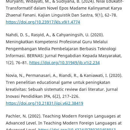
Muryanti, Widayati, M., & Sudiyana, B. (2024). Nilai Edukatif-
Transformatif dalam Novel Epos Madame Kalinyamat Karya
Zhaenal Fanani. Kajian Linguistik Dan Sastra, 9(1), 62–78.
https://doi.org/10.23917/kls.v9i1.4774
Nahdi, D. S., Rasyid, A., & Cahyaningsih, U. (2020).
Meningkatkan Kompetensi Profesional Guru Melalui
Pengembangan Media Pembelajaran Berbasis Teknologi
Informasi. BERNAS: Jurnal Pengabdian Kepada Masyarakat,
1(2), 76–81.
https://doi.org/10.31949/jb.v1i2.234
Novia, N., Permanasari, A., Riandi, R., & Kaniawati, I. (2020).
Tren penelitian educational game untuk peningkatan
kreativitas: Sebuah sistematic review dari literatur. Jurnal
Inovasi Pendidikan IPA, 6(2), 217–226.
https://doi.org/10.21831/jipi.v6i2.38419
Pachler, N. (2002). Teaching Modern Foreign Languages at
Advanced Level. In Teaching Modern Foreign Languages at
Advanced Level.
https://doi.org/10.4324/9780203458013