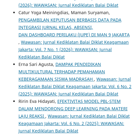
(2026): WAWASAN: Jurnal Kediklatan Balai Diklat
Catur Yoga Meiningdias, Maman Suryaman,
PENGAMBILAN KEPUTUSAN BERBASIS DATA PADA
INTEGRASI JURNAL KELAS, ABSENSI,
DAN DASHBOARD PERILAKU (JUPE) DI MAN 9 JAKARTA
,
Wawasan: Jurnal Kediklatan Balai Diklat Keagamaan
Jakarta: Vol. 7 No. 1 (2026): WAWASAN: Jurnal
Kediklatan Balai Diklat
Erna Sari Agusta,
DAMPAK PENDIDIKAN
MULTIKULTURAL TERHADAP PEMAHAMAN
KEBERAGAMAAN SISWA MADRASAH
,
Wawasan: Jurnal
Kediklatan Balai Diklat Keagamaan Jakarta: Vol. 6 No. 2
(2025): WAWASAN: Jurnal Kediklatan Balai Diklat
Ririn Eva Hidayati,
EFEKTIVITAS MODEL PBL-STEM
DALAM MENDORONG DEEP LEARNING PADA MATERI
LAJU REAKSI
,
Wawasan: Jurnal Kediklatan Balai Diklat
Keagamaan Jakarta: Vol. 6 No. 2 (2025): WAWASAN:
Jurnal Kediklatan Balai Diklat