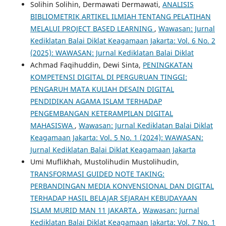
Solihin Solihin, Dermawati Dermawati,
ANALISIS
BIBLIOMETRIK ARTIKEL ILMIAH TENTANG PELATIHAN
MELALUI PROJECT BASED LEARNING
,
Wawasan: Jurnal
Kediklatan Balai Diklat Keagamaan Jakarta: Vol. 6 No. 2
(2025): WAWASAN: Jurnal Kediklatan Balai Diklat
Achmad Faqihuddin, Dewi Sinta,
PENINGKATAN
KOMPETENSI DIGITAL DI PERGURUAN TINGGI:
PENGARUH MATA KULIAH DESAIN DIGITAL
PENDIDIKAN AGAMA ISLAM TERHADAP
PENGEMBANGAN KETERAMPILAN DIGITAL
MAHASISWA
,
Wawasan: Jurnal Kediklatan Balai Diklat
Keagamaan Jakarta: Vol. 5 No. 1 (2024): WAWASAN:
Jurnal Kediklatan Balai Diklat Keagamaan Jakarta
Umi Muflikhah, Mustolihudin Mustolihudin,
TRANSFORMASI GUIDED NOTE TAKING:
PERBANDINGAN MEDIA KONVENSIONAL DAN DIGITAL
TERHADAP HASIL BELAJAR SEJARAH KEBUDAYAAN
ISLAM MURID MAN 11 JAKARTA
,
Wawasan: Jurnal
Kediklatan Balai Diklat Keagamaan Jakarta: Vol. 7 No. 1