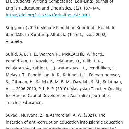
EFL Students’ Writing Competence. Edu-Ling: Journal of
English Education and Linguistics, 6(2), 137–144.
https://doi.org/10.32663/edu-ling.v6i2.3601
Sugiyono. (2017). Metode Penelitian Kuantitatif Kualitatif
dan R&D. In Bandung: Alfabeta (1st ed., Issue 2002).
Alfabeta.
Suhid, A. B. T. E., Warren, R., McKEACHiE, WilbertJ.,
Pendidikan, D., Razak, P., Pelajaran, O., Talib, L. R.,
Pelajaran, A., Kabinet, J., Jawatankuasa, L., Pendidikan, S.,
Melayu, T., Pendidikan, K. K., Kabinet, L. J., Feiman-nemser,
S., Othman, H., Salleh, B. M. B. M., Dawilah, S. M., Sulaiman,
A., … 2006-2010, P. I. P. P. (2010). Malaysian Teacher Quality
for Human Capital Development. Australian Journal of
Teacher Education.
Suyadi, Nuryana, Z., & Asmorojati, A. W. (2021). The
insertion of anti-corruption education into Islamic education
learning based on neuroscience. International Journal of