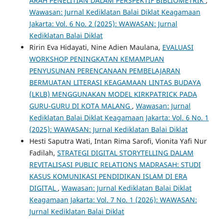
ARAH PENELITIAN DALAM PERSPEKTIF BIBLIOMETRIK
,
Wawasan: Jurnal Kediklatan Balai Diklat Keagamaan
Jakarta: Vol. 6 No. 2 (2025): WAWASAN: Jurnal
Kediklatan Balai Diklat
Ririn Eva Hidayati, Nine Adien Maulana,
EVALUASI
WORKSHOP PENINGKATAN KEMAMPUAN
PENYUSUNAN PERENCANAAN PEMBELAJARAN
BERMUATAN LITERASI KEAGAMAAN LINTAS BUDAYA
(LKLB) MENGGUNAKAN MODEL KIRKPATRICK PADA
GURU-GURU DI KOTA MALANG
,
Wawasan: Jurnal
Kediklatan Balai Diklat Keagamaan Jakarta: Vol. 6 No. 1
(2025): WAWASAN: Jurnal Kediklatan Balai Diklat
Hesti Saputra Wati, Intan Rima Sarofi, Vionita Yafi Nur
Fadilah,
STRATEGI DIGITAL STORYTELLING DALAM
REVITALISASI PUBLIC RELATIONS MADRASAH: STUDI
KASUS KOMUNIKASI PENDIDIKAN ISLAM DI ERA
DIGITAL
,
Wawasan: Jurnal Kediklatan Balai Diklat
Keagamaan Jakarta: Vol. 7 No. 1 (2026): WAWASAN:
Jurnal Kediklatan Balai Diklat