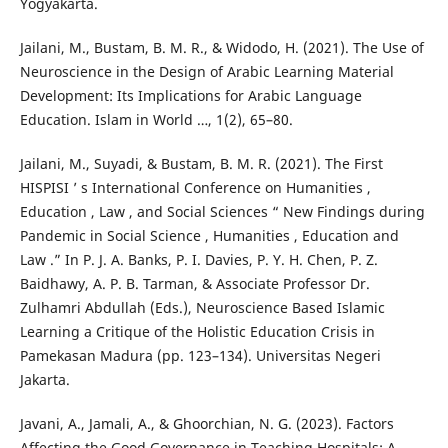
Yogyakarta.
Jailani, M., Bustam, B. M. R., & Widodo, H. (2021). The Use of
Neuroscience in the Design of Arabic Learning Material
Development: Its Implications for Arabic Language
Education. Islam in World …, 1(2), 65–80.
Jailani, M., Suyadi, & Bustam, B. M. R. (2021). The First
HISPISI ’ s International Conference on Humanities ,
Education , Law , and Social Sciences “ New Findings during
Pandemic in Social Science , Humanities , Education and
Law .” In P. J. A. Banks, P. I. Davies, P. Y. H. Chen, P. Z.
Baidhawy, A. P. B. Tarman, & Associate Professor Dr.
Zulhamri Abdullah (Eds.), Neuroscience Based Islamic
Learning a Critique of the Holistic Education Crisis in
Pamekasan Madura (pp. 123–134). Universitas Negeri
Jakarta.
Javani, A., Jamali, A., & Ghoorchian, N. G. (2023). Factors
Affecting the Good Governance in Teaching Hospitals: A