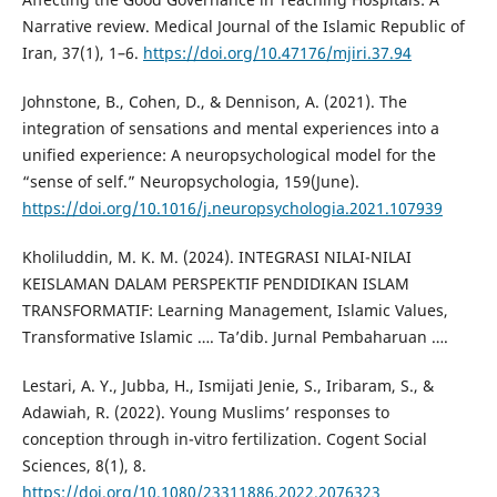
Narrative review. Medical Journal of the Islamic Republic of
Iran, 37(1), 1–6.
https://doi.org/10.47176/mjiri.37.94
Johnstone, B., Cohen, D., & Dennison, A. (2021). The
integration of sensations and mental experiences into a
unified experience: A neuropsychological model for the
“sense of self.” Neuropsychologia, 159(June).
https://doi.org/10.1016/j.neuropsychologia.2021.107939
Kholiluddin, M. K. M. (2024). INTEGRASI NILAI-NILAI
KEISLAMAN DALAM PERSPEKTIF PENDIDIKAN ISLAM
TRANSFORMATIF: Learning Management, Islamic Values,
Transformative Islamic …. Ta’dib. Jurnal Pembaharuan ….
Lestari, A. Y., Jubba, H., Ismijati Jenie, S., Iribaram, S., &
Adawiah, R. (2022). Young Muslims’ responses to
conception through in-vitro fertilization. Cogent Social
Sciences, 8(1), 8.
https://doi.org/10.1080/23311886.2022.2076323