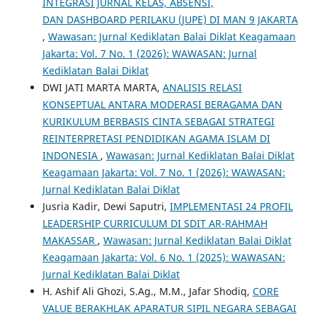
INTEGRASI JURNAL KELAS, ABSENSI,
DAN DASHBOARD PERILAKU (JUPE) DI MAN 9 JAKARTA
,
Wawasan: Jurnal Kediklatan Balai Diklat Keagamaan
Jakarta: Vol. 7 No. 1 (2026): WAWASAN: Jurnal
Kediklatan Balai Diklat
DWI JATI MARTA MARTA,
ANALISIS RELASI
KONSEPTUAL ANTARA MODERASI BERAGAMA DAN
KURIKULUM BERBASIS CINTA SEBAGAI STRATEGI
REINTERPRETASI PENDIDIKAN AGAMA ISLAM DI
INDONESIA
,
Wawasan: Jurnal Kediklatan Balai Diklat
Keagamaan Jakarta: Vol. 7 No. 1 (2026): WAWASAN:
Jurnal Kediklatan Balai Diklat
Jusria Kadir, Dewi Saputri,
IMPLEMENTASI 24 PROFIL
LEADERSHIP CURRICULUM DI SDIT AR-RAHMAH
MAKASSAR
,
Wawasan: Jurnal Kediklatan Balai Diklat
Keagamaan Jakarta: Vol. 6 No. 1 (2025): WAWASAN:
Jurnal Kediklatan Balai Diklat
H. Ashif Ali Ghozi, S.Ag., M.M., Jafar Shodiq,
CORE
VALUE BERAKHLAK APARATUR SIPIL NEGARA SEBAGAI