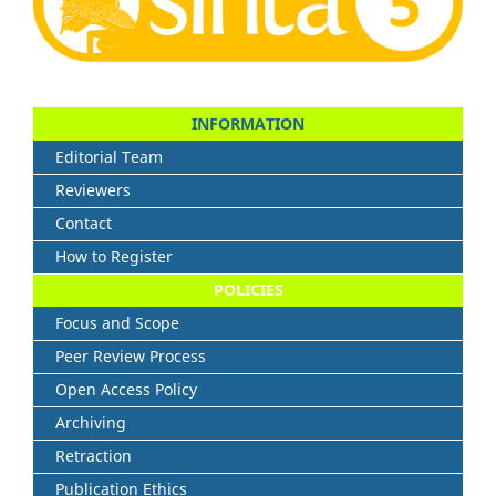
INFORMATION
Editorial Team
Reviewers
Contact
How to Register
POLICIES
Focus and Scope
Peer Review Process
Open Access Policy
Archiving
Retraction
Publication Ethics