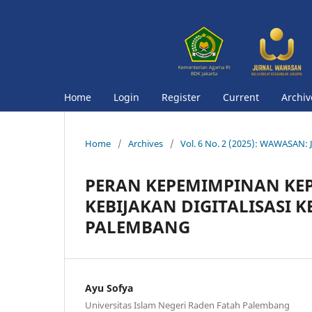
Home
Login
Register
Current
Archiv
Home
/
Archives
/
Vol. 6 No. 2 (2025): WAWASAN: J
PERAN KEPEMIMPINAN K
KEBIJAKAN DIGITALISASI 
PALEMBANG
Ayu Sofya
Universitas Islam Negeri Raden Fatah Palembang