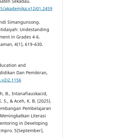
paten Sekadau.
05/akademika.v12i01.2459
andi Simangunsong.
Ibtidaiyah: Undestanding
ment in Grades 4-6.
laman, 4(1), 619–630.
Education and
didikan Dan Pemikiran,
.v2i2.1156
ceh, B., Intanafiauskacid,
K. S., & Aceh, K. B. (2025).
gembangan Pembelajaran
 Meningkatkan Literasi
Mentoring in Developing
 Impro. 5(September),