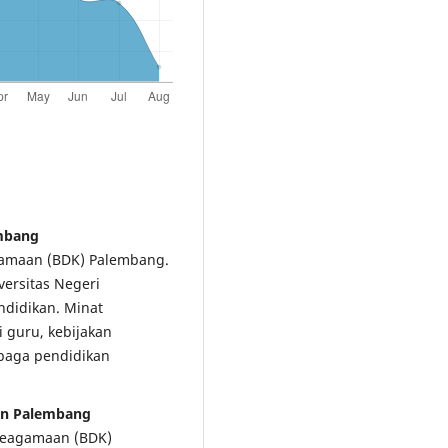
embang
agamaan (BDK) Palembang.
versitas Negeri
ndidikan. Minat
 guru, kebijakan
mbaga pendidikan
an Palembang
 Keagamaan (BDK)