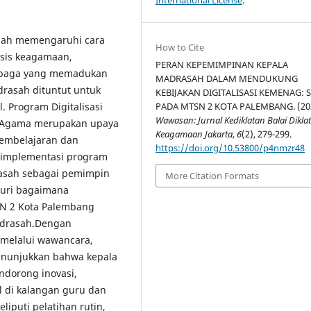
elah memengaruhi cara
How to Cite
sis keagamaan,
PERAN KEPEMIMPINAN KEPALA
mbaga yang memadukan
MADRASAH DALAM MENDUKUNG
drasah dituntut untuk
KEBIJAKAN DIGITALISASI KEMENAG: 
PADA MTSN 2 KOTA PALEMBANG. (20
 Program Digitalisasi
Wawasan: Jurnal Kediklatan Balai Dikla
n Agama merupakan upaya
Keagamaan Jakarta
,
6
(2), 279-299.
pembelajaran dan
https://doi.org/10.53800/p4nmzr48
 implementasi program
rasah sebagai pemimpin
More Citation Formats
suri bagaimana
sN 2 Kota Palembang
madrasah.Dengan
n melalui wawancara,
menunjukkan bahwa kepala
dorong inovasi,
al di kalangan guru dan
liputi pelatihan rutin,