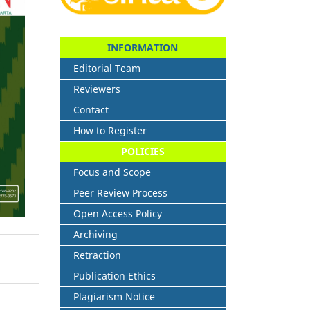
INFORMATION
Editorial Team
Reviewers
Contact
How to Register
POLICIES
Focus and Scope
Peer Review Process
Open Access Policy
Archiving
Retraction
Publication Ethics
Plagiarism Notice