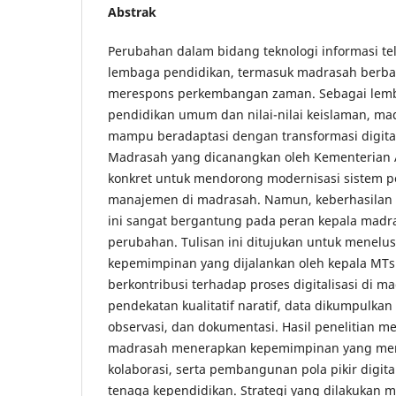
Abstrak
Perubahan dalam bidang teknologi informasi t
lembaga pendidikan, termasuk madrasah berba
merespons perkembangan zaman. Sebagai le
pendidikan umum dan nilai-nilai keislaman, ma
mampu beradaptasi dengan transformasi digital.
Madrasah yang dicanangkan oleh Kementeria
konkret untuk mendorong modernisasi sistem 
manajemen di madrasah. Namun, keberhasilan
ini sangat bergantung pada peran kepala mad
perubahan. Tulisan ini ditujukan untuk menelu
kepemimpinan yang dijalankan oleh kepala MT
berkontribusi terhadap proses digitalisasi di 
pendekatan kualitatif naratif, data dikumpulka
observasi, dan dokumentasi. Hasil penelitian 
madrasah menerapkan kepemimpinan yang men
kolaborasi, serta pembangunan pola pikir digit
tenaga kependidikan. Strategi yang dilakukan me