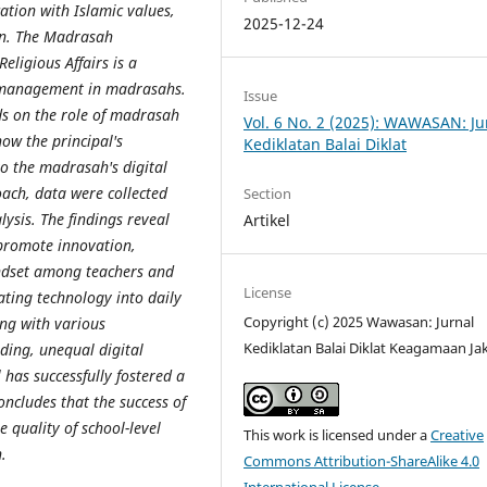
ation with Islamic values,
2025-12-24
on. The Madrasah
eligious Affairs is a
d management in madrasahs.
Issue
ds on the role of madrasah
Vol. 6 No. 2 (2025): WAWASAN: Ju
ow the principal's
Kediklatan Balai Diklat
o the madrasah's digital
oach, data were collected
Section
ysis. The findings reveal
Artikel
 promote innovation,
indset among teachers and
License
rating technology into daily
Copyright (c) 2025 Wawasan: Jurnal
ing with various
Kediklatan Balai Diklat Keagamaan Ja
nding, unequal digital
 has successfully fostered a
oncludes that the success of
e quality of school-level
This work is licensed under a
Creative
.
Commons Attribution-ShareAlike 4.0
International License
.