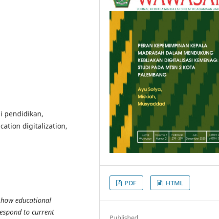
i pendidikan,
ation digitalization,
PDF
HTML
 how educational
respond to current
Published