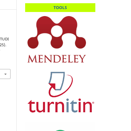
TOOLS
STUDI
25).
t