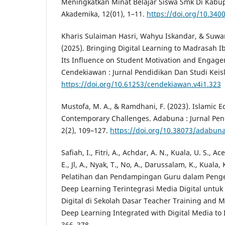
Meningkatkan Minat Belajar Siswa Smk Di Kabu
Akademika, 12(01), 1–11.
https://doi.org/10.340
Kharis Sulaiman Hasri, Wahyu Iskandar, & Suw
(2025). Bringing Digital Learning to Madrasah 
Its Influence on Student Motivation and Engage
Cendekiawan : Jurnal Pendidikan Dan Studi Keis
https://doi.org/10.61253/cendekiawan.v4i1.323
Mustofa, M. A., & Ramdhani, F. (2023). Islamic 
Contemporary Challenges. Adabuna : Jurnal Pen
2(2), 109–127.
https://doi.org/10.38073/adabuna
Safiah, I., Fitri, A., Achdar, A. N., Kuala, U. S., A
E., Jl, A., Nyak, T., No, A., Darussalam, K., Kuala, 
Pelatihan dan Pendampingan Guru dalam Pen
Deep Learning Terintegrasi Media Digital untuk
Digital di Sekolah Dasar Teacher Training and 
Deep Learning Integrated with Digital Media to
366–378.