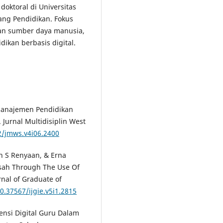
oktoral di Universitas
ng Pendidikan. Fokus
an sumber daya manusia,
ikan berbasis digital.
 Manajemen Pendidikan
 Jurnal Multidisiplin West
2/jmws.v4i06.2400
on S Renyaan, & Erna
asah Through The Use Of
rnal of Graduate of
10.37567/ijgie.v5i1.2815
etensi Digital Guru Dalam