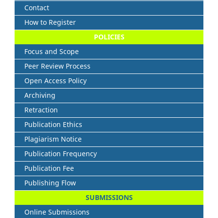
Contact
How to Register
POLICIES
Focus and Scope
Peer Review Process
Open Access Policy
Archiving
Retraction
Publication Ethics
Plagiarism Notice
Publication Frequency
Publication Fee
Publishing Flow
SUBMISSIONS
Online Submissions