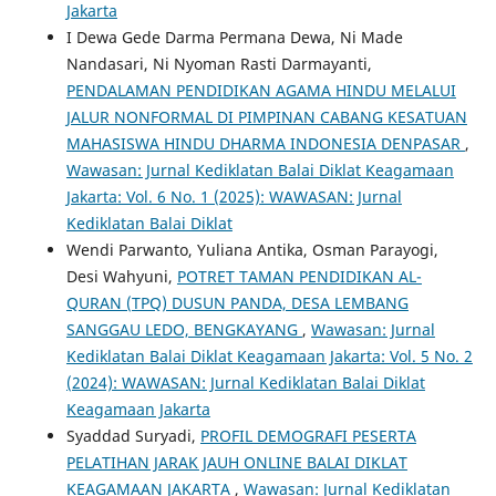
Jakarta
I Dewa Gede Darma Permana Dewa, Ni Made
Nandasari, Ni Nyoman Rasti Darmayanti,
PENDALAMAN PENDIDIKAN AGAMA HINDU MELALUI
JALUR NONFORMAL DI PIMPINAN CABANG KESATUAN
MAHASISWA HINDU DHARMA INDONESIA DENPASAR
,
Wawasan: Jurnal Kediklatan Balai Diklat Keagamaan
Jakarta: Vol. 6 No. 1 (2025): WAWASAN: Jurnal
Kediklatan Balai Diklat
Wendi Parwanto, Yuliana Antika, Osman Parayogi,
Desi Wahyuni,
POTRET TAMAN PENDIDIKAN AL-
QURAN (TPQ) DUSUN PANDA, DESA LEMBANG
SANGGAU LEDO, BENGKAYANG
,
Wawasan: Jurnal
Kediklatan Balai Diklat Keagamaan Jakarta: Vol. 5 No. 2
(2024): WAWASAN: Jurnal Kediklatan Balai Diklat
Keagamaan Jakarta
Syaddad Suryadi,
PROFIL DEMOGRAFI PESERTA
PELATIHAN JARAK JAUH ONLINE BALAI DIKLAT
KEAGAMAAN JAKARTA
,
Wawasan: Jurnal Kediklatan