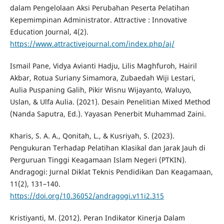
dalam Pengelolaan Aksi Perubahan Peserta Pelatihan
Kepemimpinan Administrator. Attractive : Innovative
Education Journal, 4(2).
https://www.attractivejournal.com/index.php/aj/
Ismail Pane, Vidya Avianti Hadju, Lilis Maghfuroh, Hairil
Akbar, Rotua Suriany Simamora, Zubaedah Wiji Lestari,
Aulia Puspaning Galih, Pikir Wisnu Wijayanto, Waluyo,
Uslan, & Ulfa Aulia. (2021). Desain Penelitian Mixed Method
(Nanda Saputra, Ed.). Yayasan Penerbit Muhammad Zaini.
Kharis, S. A. A., Qonitah, L., & Kusriyah, S. (2023).
Pengukuran Terhadap Pelatihan Klasikal dan Jarak Jauh di
Perguruan Tinggi Keagamaan Islam Negeri (PTKIN).
Andragogi: Jurnal Diklat Teknis Pendidikan Dan Keagamaan,
11(2), 131–140.
https://doi.org/10.36052/andragogi.v11i2.315
Kristiyanti, M. (2012). Peran Indikator Kinerja Dalam