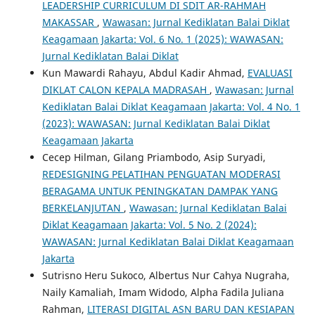
LEADERSHIP CURRICULUM DI SDIT AR-RAHMAH
MAKASSAR
,
Wawasan: Jurnal Kediklatan Balai Diklat
Keagamaan Jakarta: Vol. 6 No. 1 (2025): WAWASAN:
Jurnal Kediklatan Balai Diklat
Kun Mawardi Rahayu, Abdul Kadir Ahmad,
EVALUASI
DIKLAT CALON KEPALA MADRASAH
,
Wawasan: Jurnal
Kediklatan Balai Diklat Keagamaan Jakarta: Vol. 4 No. 1
(2023): WAWASAN: Jurnal Kediklatan Balai Diklat
Keagamaan Jakarta
Cecep Hilman, Gilang Priambodo, Asip Suryadi,
REDESIGNING PELATIHAN PENGUATAN MODERASI
BERAGAMA UNTUK PENINGKATAN DAMPAK YANG
BERKELANJUTAN
,
Wawasan: Jurnal Kediklatan Balai
Diklat Keagamaan Jakarta: Vol. 5 No. 2 (2024):
WAWASAN: Jurnal Kediklatan Balai Diklat Keagamaan
Jakarta
Sutrisno Heru Sukoco, Albertus Nur Cahya Nugraha,
Naily Kamaliah, Imam Widodo, Alpha Fadila Juliana
Rahman,
LITERASI DIGITAL ASN BARU DAN KESIAPAN