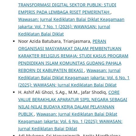
TRANSFORMASI DIGITAL SEKTOR PUBLIK: STUDI
EMPIRIS PADA LEMBAGA RISET PEMERINTAH
,
Wawasan: Jurnal Kediklatan Balai Diklat Keagamaan
Jakarta: Vol. 7 No. 1 (2026): WAWASAN: Jurnal
Kediklatan Balai Diklat
Noor Azida Batubara, Trianjasmara,
PERAN
ORGANISASI MASYARAKAT DALAM PEMBENTUKAN
KARAKTER RELIGIUS REMAJA: STUDI KASUS PROGRAM
PENDIDIKAN ISLAM KOMUNITAS GUDANG PAHALA
REBORN DI KABUPATEN BEKASI
,
Wawasan: Jurnal
Kediklatan Balai Diklat Keagamaan Jakarta: Vol. 6 No. 1
(2025): WAWASAN: Jurnal Kediklatan Balai Diklat
H. Ashif Ali Ghozi, S.Ag., M.M., Jafar Shodiq,
CORE
VALUE BERAKHLAK APARATUR SIPIL NEGARA SEBAGAI
NILAI-NILAI BUDAYA KERJA DALAM PELAYANAN
PUBLIK
,
Wawasan: Jurnal Kediklatan Balai Diklat
Keagamaan Jakarta: Vol. 6 No. 1 (2025): WAWASAN:
Jurnal Kediklatan Balai Diklat
Adi Mulyono, Sri Haryaningsih, Azrita Mardhalena,