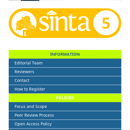
INFORMATION
Editorial Team
Reviewers
Contact
How to Register
POLICIES
Focus and Scope
Peer Review Process
Open Access Policy