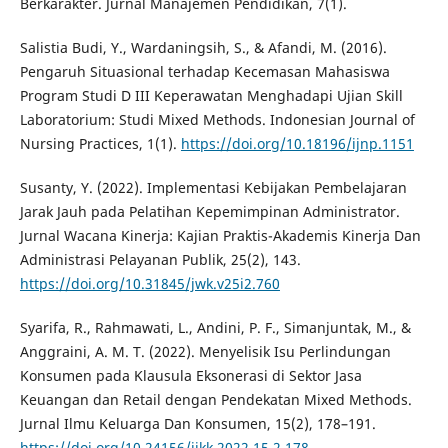
Berkarakter. Jurnal Manajemen Pendidikan, 7(1).
Salistia Budi, Y., Wardaningsih, S., & Afandi, M. (2016).
Pengaruh Situasional terhadap Kecemasan Mahasiswa
Program Studi D III Keperawatan Menghadapi Ujian Skill
Laboratorium: Studi Mixed Methods. Indonesian Journal of
Nursing Practices, 1(1).
https://doi.org/10.18196/ijnp.1151
Susanty, Y. (2022). Implementasi Kebijakan Pembelajaran
Jarak Jauh pada Pelatihan Kepemimpinan Administrator.
Jurnal Wacana Kinerja: Kajian Praktis-Akademis Kinerja Dan
Administrasi Pelayanan Publik, 25(2), 143.
https://doi.org/10.31845/jwk.v25i2.760
Syarifa, R., Rahmawati, L., Andini, P. F., Simanjuntak, M., &
Anggraini, A. M. T. (2022). Menyelisik Isu Perlindungan
Konsumen pada Klausula Eksonerasi di Sektor Jasa
Keuangan dan Retail dengan Pendekatan Mixed Methods.
Jurnal Ilmu Keluarga Dan Konsumen, 15(2), 178–191.
https://doi.org/10.24156/jikk.2022.15.2.178