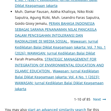
Diklat Keagamaan Jakarta
Muh. Damar Fausan, Askha Khalisya, Niko Riski
Saputra, Agung Rizki, Muh. Leandro Faras Saputra,
Goido Giosy Jemalu,
PERAN BAHASA INDONESIA
SEBAGAI SARANA PENANAMAN NILAI PANCASILA
DALAM PENCEGAHAN INTOLERANSI DAN
RADIKALISME DI MEDIA SOSIAL
,
Wawasan: Jurnal
Kediklatan Balai Diklat Keagamaan Jakarta: Vol. 7 No. 1
(2026): WAWASAN: Jurnal Kediklatan Balai Diklat
Farah Pramudita,
STRATEGIC MANAGEMENT FOR
INTEGRATION OF ENVIRONMENTAL EDUCATION AND
ISLAMIC EDUCATION
,
Wawasan: Jurnal Kediklatan
Balai Diklat Keagamaan Jakarta: Vol. 4 No. 1 (2023):
WAWASAN: Jurnal Kediklatan Balai Diklat Keagamaan
Jakarta
1-10 of 85
Next
You may also
start an advanced similarity search
for this