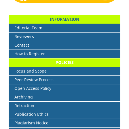
INFORMATION
Editorial Team
Reviewers
Contact
How to Register
POLICIES
Focus and Scope
Peer Review Process
Open Access Policy
Archiving
Retraction
Publication Ethics
Plagiarism Notice