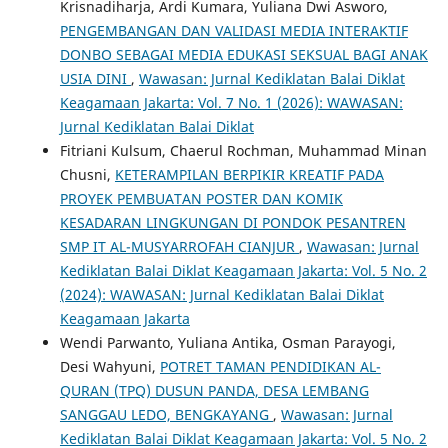
Krisnadiharja, Ardi Kumara, Yuliana Dwi Asworo,
PENGEMBANGAN DAN VALIDASI MEDIA INTERAKTIF
DONBO SEBAGAI MEDIA EDUKASI SEKSUAL BAGI ANAK
USIA DINI
,
Wawasan: Jurnal Kediklatan Balai Diklat
Keagamaan Jakarta: Vol. 7 No. 1 (2026): WAWASAN:
Jurnal Kediklatan Balai Diklat
Fitriani Kulsum, Chaerul Rochman, Muhammad Minan
Chusni,
KETERAMPILAN BERPIKIR KREATIF PADA
PROYEK PEMBUATAN POSTER DAN KOMIK
KESADARAN LINGKUNGAN DI PONDOK PESANTREN
SMP IT AL-MUSYARROFAH CIANJUR
,
Wawasan: Jurnal
Kediklatan Balai Diklat Keagamaan Jakarta: Vol. 5 No. 2
(2024): WAWASAN: Jurnal Kediklatan Balai Diklat
Keagamaan Jakarta
Wendi Parwanto, Yuliana Antika, Osman Parayogi,
Desi Wahyuni,
POTRET TAMAN PENDIDIKAN AL-
QURAN (TPQ) DUSUN PANDA, DESA LEMBANG
SANGGAU LEDO, BENGKAYANG
,
Wawasan: Jurnal
Kediklatan Balai Diklat Keagamaan Jakarta: Vol. 5 No. 2