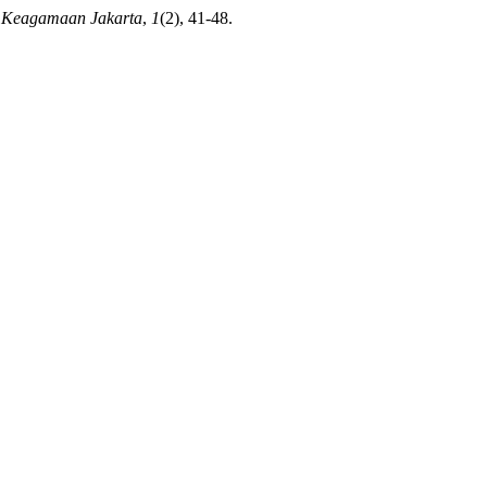
t Keagamaan Jakarta
,
1
(2), 41-48.