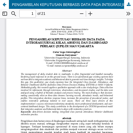
PENGAMBILAN KEPUTUSAN BERBASIS DATA PADA INTEGRASI JURNAL KELAS, ABSENSI, DAN DASHBOARD PERILAKU (JUPE) DI MAN 9 JAKARTA