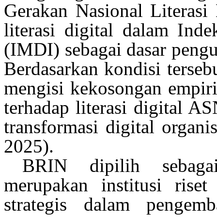
Gerakan Nasional
Literasi
literasi
digital dalam Indek
(IMDI) sebagai dasar
pengu
Berdasarkan kondisi terseb
mengisi kekosongan
empiri
terhadap
literasi
digital A
transformasi digital
organis
2025)
.
BRIN dipilih seba
merupakan
institusi rise
strategis
dalam pengemba