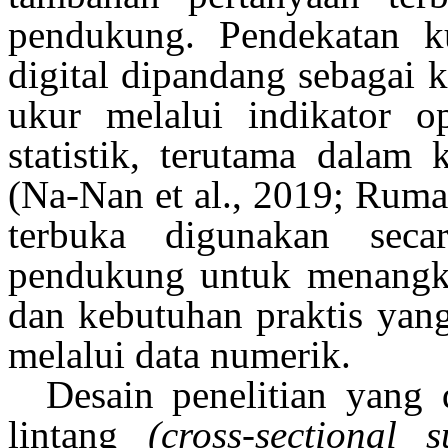
pendukung
.
Pendekatan
k
digital
dipandang
sebagai
k
ukur
melalui indikator
o
statistik,
terutama
dalam
(Na-Nan et al., 2019; Rum
terbuka
digunakan
seca
pendukung
untuk
menangk
dan
kebutuhan
praktis
yang
melalui data
numerik
.
Desain
penelitian
yang
lintang
(cross-sectional s