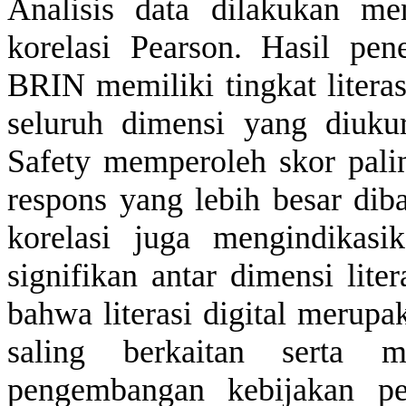
Analisis data
dilakukan
me
korelasi
Pearson. Hasil
pene
BRIN
memiliki
tingkat
literas
seluruh
dimensi
yang
diuku
Safety
memperoleh
skor pal
respons yang lebih besar
dib
korelasi
juga
mengindikasi
signifikan
antar
dimensi
liter
bahwa
literasi
digital
merupa
saling
berkaitan
serta
me
pengembangan kebijakan
p