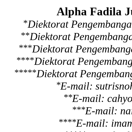
Alpha Fadila 
*
Diektorat
Pengembangan
**
Diektorat
Pengembangan
***
Diektorat
Pengembangan
****
Diektorat
Pengembanga
*****
Diektorat
Pengembanga
*
E-mail: sutris
**
E-mail:
cahy
***
E-mail:
na
****
E-mail:
ima