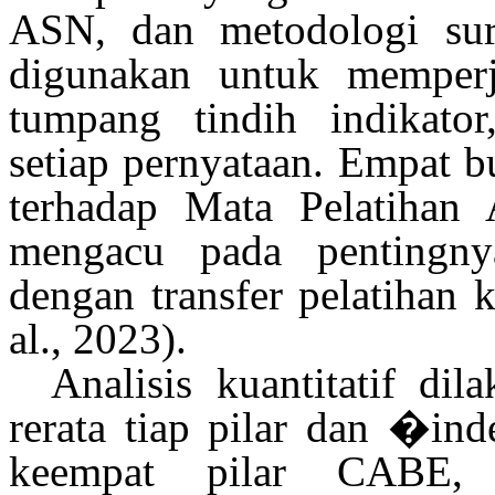
ASN, dan metodologi su
digunakan
untuk
memperj
tumpang
tindih
indikato
setiap pernyataan.
Empat
b
terhadap
Mata Pelatihan
mengacu pada
pentingny
dengan transfer pelatihan 
al., 2023)
.
Analisis
kuantitatif
dil
rerata
tiap pilar dan
�
in
keempat
pilar CABE,