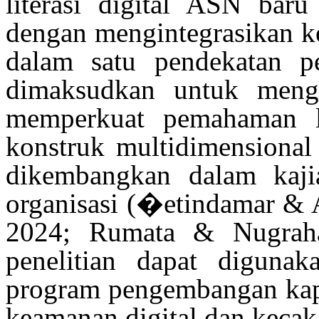
literasi
digital ASN
baru
dengan
mengintegrasikan
k
dalam
satu
pendekatan
p
dimaksudkan
untuk meng
memperkuat
pemahaman
konstruk
multidimensiona
dikembangkan
dalam
kaji
organisasi
(
�etindamar
& A
2024;
Rumata
&
Nugrah
penelitian
dapat
digunak
program pengembangan ka
keamanan
digital dan
kecak