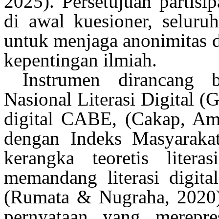
2025)
. Persetujuan partisip
di awal kuesioner, seluru
untuk
menjaga
anonimitas
kepentingan
ilmiah
.
Instrumen
dirancang
be
Nasional
Literasi
Digital 
digital CABE, (
Cakap
, A
dengan Indeks Masyarakat
kerangka
teoretis
literasi
memandang
literasi
digita
(Rumata & Nugraha, 2020
pernyataan yang
merepre