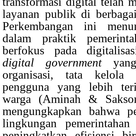
transformasi digital telah
layanan
publik
di
berbaga
Perkembangan ini
menu
dalam
praktik
pemerinta
berfokus
pada
digitalisas
digital government
ya
organisasi
, tata
kelola
pengguna yang lebih ter
warga
(Aminah & Sakso
mengungkapkan
bahwa
pe
lingkungan
pemerintahan
peningkatkan
efisiensi
bi