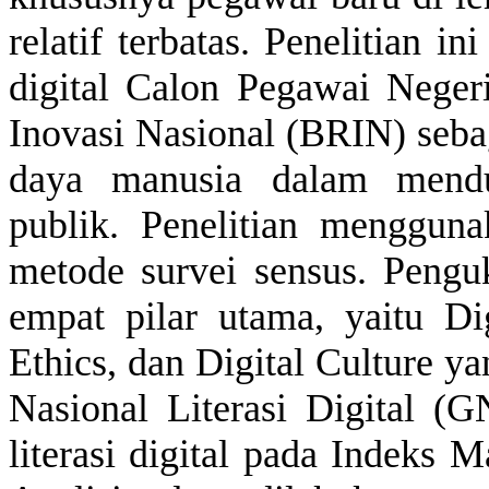
relatif
terbatas
.
Penelitian
in
digital Calon Pegawai Neger
Inovasi
Nasional (BRIN) seb
daya
manusia
dalam
mend
publik
.
Penelitian
mengguna
metode survei
sensus
.
Pengu
empat
pilar
utama
,
yaitu
Digi
Ethics, dan Digital Culture y
Nasional
Literasi
Digital (
literasi
digital pada Indeks Ma