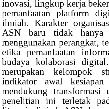
inovasi
,
lingkup
kerja beke
pemanfaatan platform dig
ilmiah
.
Karakter
organisas
ASN
baru
tidak hanya 
menggunakan
perangkat
,
t
etika
pemanfaatan inform
budaya
kolaborasi
digita
merupakan
kelompok
st
indikator awal kesiapa
mendukung
transformasi 
penelitian
ini
terletak
pa