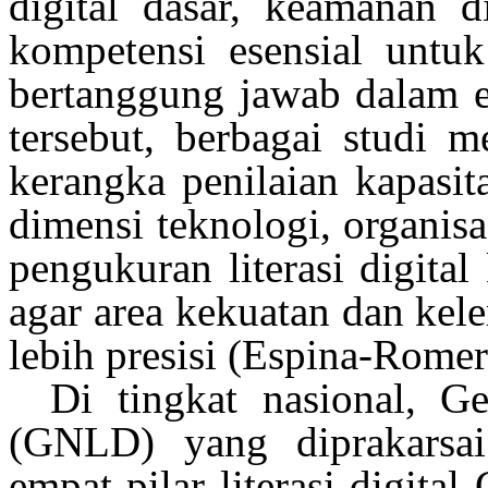
digital dasar,
keamanan
di
kompetensi
esensial
untuk 
bertanggung
jawab
dalam
tersebut,
berbagai
studi
m
kerangka
penilaian kapasit
dimensi
teknologi,
organisa
pengukuran
literasi
digital
agar area
kekuatan
dan
kel
lebih
presisi
(Espina-Romero
Di
tingkat
nasional
, G
(GNLD) yang
diprakarsai
empat
pilar
literasi
digital