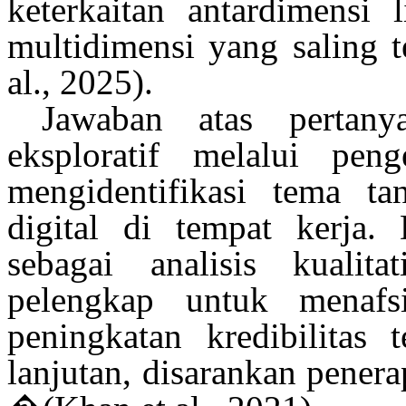
keterkaitan
antardimensi
l
multidimensi
yang
saling
t
al., 2025)
.
Jawaban atas pertan
eksploratif
melalui
peng
mengidentifikasi
tema
ta
digital di tempat kerja.
sebagai analisis kualit
pelengkap
untuk
menafs
peningkatan
kredibilitas
lanjutan,
disarankan
penera