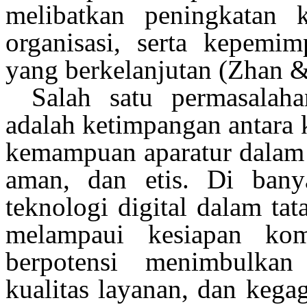
melibatkan
peningkatan
ko
organisasi
,
serta
kepemim
yang
berkelanjutan
(Zhan &
Salah
satu
permasalaha
adalah
ketimpangan
antara
kemampuan
aparatur
dala
aman
, dan
etis
. Di
bany
teknologi digital dalam ta
melampaui
kesiapan kom
berpotensi
menimbulkan
kualitas
layanan
, dan
kegag