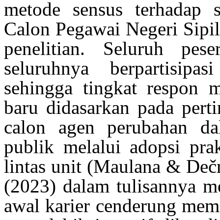
metode
sensus
terhadap
s
Calon Pegawai Negeri Sip
penelitian
. Seluruh
peser
seluruhnya
berpartisipasi
sehingga
tingkat
respon
m
baru
didasarkan
pada
pert
calon
agen
perubahan dal
publik
melalui
adopsi
pra
lintas
unit
(Maulana & Deč
(2023)
dalam tulisannya 
awal
karier
cenderung
memi