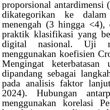
proporsional
antardimensi
dikategorikan
ke dala
menengah
(3
hingga
<4),
praktik
klasifikasi yang
be
digital
nasional
. Uji
menggunakan
koefisien
Cro
Mengingat
keterbatasan
u
dipandang
sebagai
langka
pada analisis
faktor
lanju
2024)
. Hubungan
antarp
menggunakan
korelasi
Pe