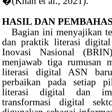
�
(Khan et al., 2021)
.
HASIL DAN PEMBAHA
Bagian ini
menyajikan
t
dan
praktik
literasi
digit
Inovasi
Nasional (BRIN
menjawab
tiga
rumusan
m
literasi
digital ASN
bar
perbaikan pada setiap pi
literasi
digital dan
im
transformasi digital
sekt
digunakan
sebagai informa