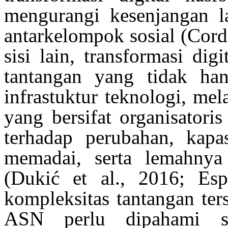
mengurangi
kesenjangan
l
antarkelompok
sosial
(Cord
sisi lain, transformasi dig
tantangan
yang tidak ha
infrastuktur
teknologi,
mel
yang bersifat
organisatoris
terhadap
perubahan, kapa
memadai
,
serta
lemahnya
(Dukić et al., 2016; Es
kompleksitas
tantangan
ter
ASN perlu
dipahami
se