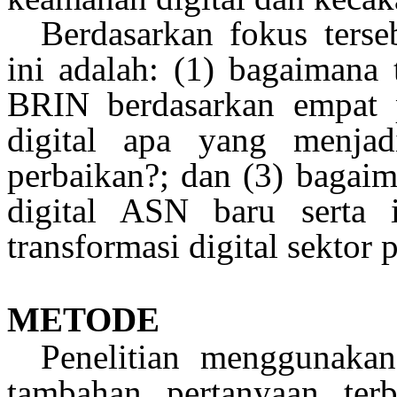
Berdasarkan fokus ters
ini adalah: (1) bagaimana
BRIN berdasarkan
empat
digital
apa
yang menja
perbaikan?; dan (3) bagai
digital ASN
baru
serta
transformasi digital
sektor
p
METODE
Penelitian
menggunakan
tambahan pertanyaan
ter