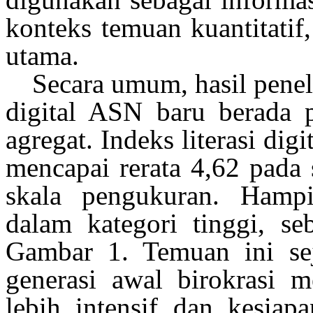
konteks
temuan
kuantitatif
utama
.
Secara
umum
, hasil
penel
digital ASN
baru
berada
p
agregat
. Indeks
literasi
digi
mencapai
rerata
4,62 pada 
skala
pengukuran
. Hampi
dalam
kategori
tinggi
,
se
Gambar 1.
Temuan
ini
se
generasi
awal
birokrasi
m
lebih
intensif
dan kesiap