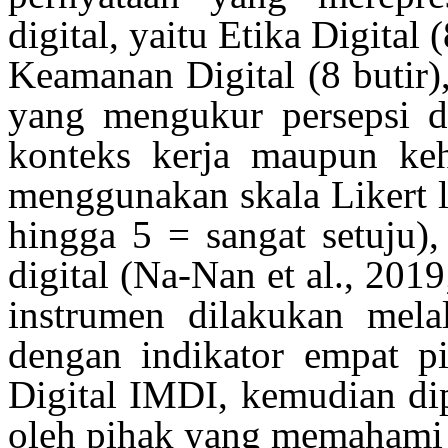
digital,
yaitu
Etika Digital 
Keamanan
Digital (8
butir
)
yang
mengukur
persepsi 
konteks
kerja maupun
ke
menggunakan
skala Likert 
hingga
5 = sangat setuju),
digital
(Na-Nan et al., 2019
instrumen
dilakukan
mela
dengan indikator
empat
pi
Digital IMDI,
kemudian
di
oleh
pihak
yang
memahami