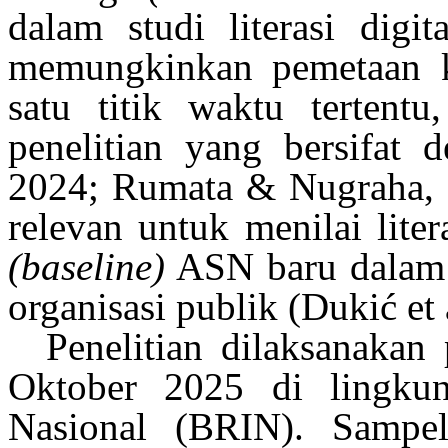
dalam
studi
literasi
digit
memungkinkan
pemetaan
k
satu
titik
waktu
tertentu
penelitian
yang bersifat
d
2024; Rumata & Nugraha, 
relevan untuk menilai
liter
(baseline)
ASN
baru
dala
organisasi
publik
(Dukić et 
Penelitian
dilaksanakan
Oktober 2025 di
lingku
Nasional (BRIN). Samp