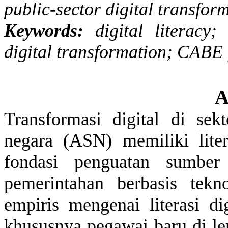
public-sector digital transfor
Keywords:
digital literacy
digital transformation; CAB
A
Transformasi digital di
sekt
negara (ASN)
memiliki
lite
fondasi
penguatan sumbe
pemerintahan
berbasis
tekno
empiris
mengenai
literasi
di
khususnya
pegawai
baru
di
l