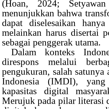
(Hoan, 2024; Setyawan
menunjukkan
bahwa
transf
dapat
diselesaikan hanya
melainkan
harus
disertai
p
sebagai
penggerak
utama
.
Dalam
konteks
Indone
direspons
melalui
berba
pengukuran
, salah satunya
Indonesia (IMDI), yan
kapasitas digital
masyara
Merujuk
pada pilar
literasi
d