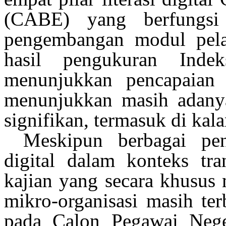
(CABE) yang
berfungsi
pengembangan
modul
pel
hasil
pengukuran
Inde
menunjukkan
pencapaian
menunjukkan
masih
adan
signifikan
, termasuk di
kal
Meskipun
berbagai
pen
digital dalam
konteks
tran
kajian
yang secara khusus
mikro-organisasi
masih
ter
pada Calon Pegawai Neg