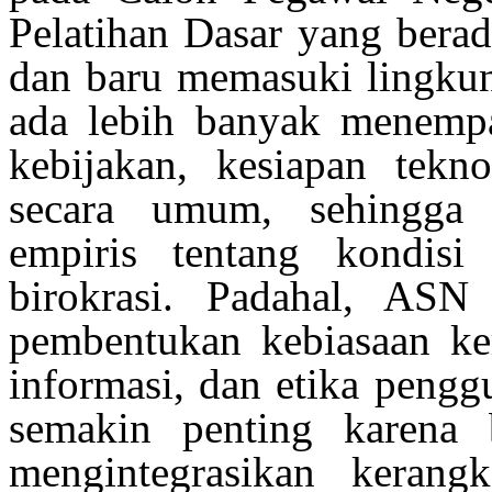
Pelatihan Dasar yang
berad
dan
baru
memasuki
lingku
ada
lebih
banyak
menemp
kebijakan, kesiapan tekn
secara
umum
,
sehingga
b
empiris
tentang
kondisi
birokrasi
. Padahal, AS
pembentukan
kebiasaan
ker
informasi, dan
etika
pengg
semakin
penting
karena
b
mengintegrasikan
kerangk