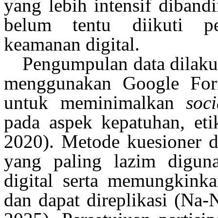
yang lebih
intensif
diband
belum
tentu
diikuti
p
keamanan
digital.
Pengumpulan
data
dilak
menggunakan
Google For
untuk
meminimalkan
soci
pada aspek
kepatuhan
,
eti
2020). Metode kuesioner d
yang paling
lazim
digun
digital
serta
memungkinkan
dan
dapat
direplikasi
(Na-N