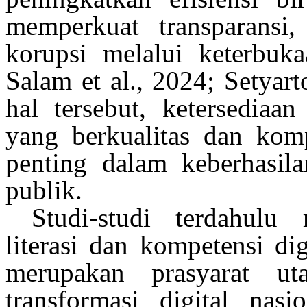
memperkuat
transparansi
korupsi
melalui
keterbuka
Salam et al., 2024; Setyart
hal
tersebut,
ketersediaan
yang
berkualitas
dan
kom
penting dalam
keberhasila
publik
.
Studi-
studi
terdahulu
literasi
dan kompetensi dig
merupakan
prasyarat
ut
transformasi digital
nasio