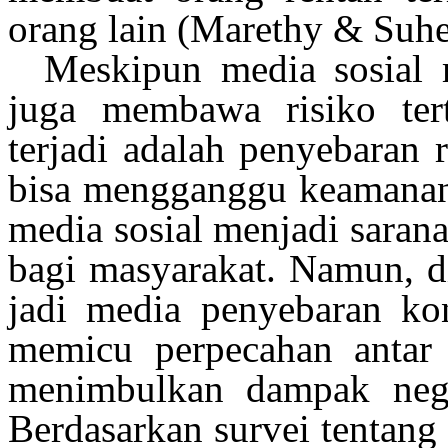
orang lain
(
Marethy
&
Suhe
Meskipun
media
sosial
juga
membawa
risiko
ter
terjadi
adalah
penyebaran
bisa
mengganggu
keamana
media
sosial
menjadi
saran
bagi
masyarakat
.
Namun
, 
jadi
media
penyebaran
ko
memicu
perpecahan
antar
menimbulkan
dampak
neg
Berdasarkan
survei
tentang