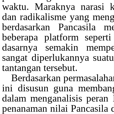
waktu
.
Maraknya
narasi
dan
radikalisme
yang
meng
berdasarkan
Pancasila
me
beberapa
platform
seperti
dasarnya
semakin
mempe
sangat
diperlukannya
suat
tantangan
tersebut
.
Berdasarkan
permasalaha
ini
disusun
guna
memban
dalam
menganalisis
peran
B
penanaman
nilai
Pancasila