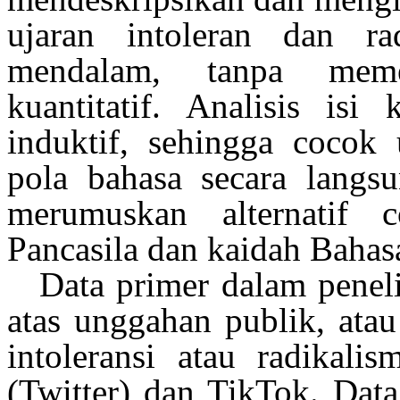
ujaran
intoleran
dan
ra
mendalam
,
tanpa
meme
kuantitatif
.
Analisis
isi
k
induktif
,
sehingga
cocok
pola
bahasa
secara
langs
merumuskan
alternatif
co
Pancasila dan
kaidah
Bahasa
Data primer
dalam
penel
atas
unggahan
publik
,
atau
intoleransi
atau
radikalis
(Twitter) dan TikTok. Dat