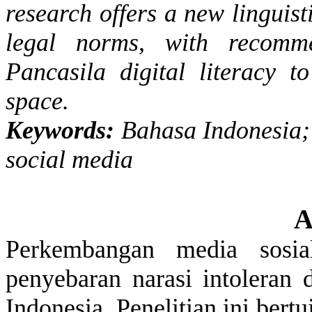
research
offers
a
new
linguist
legal
norms
,
with
recomme
Pancasila digital
literacy
to
space
.
Keywords
:
Bahasa Indonesia;
social
media
A
Perkembangan
media
sosia
penyebaran
narasi
intoleran
d
Indonesia.
Penelitian
ini
bertu