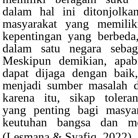
dalam
hal
ini
ditonjolka
masyarakat
yang
memilik
kepentingan
yang
berbeda
dalam
satu
negara
sebag
Meskipun
demikian
,
apab
dapat
dijaga
dengan
baik
menjadi
sumber
masalah
d
karena
itu
,
sikap
tolera
yang
penting
bagi
masya
keutuhan
bangsa
dan
m
(Lesmana & Syafiq, 2022)
.