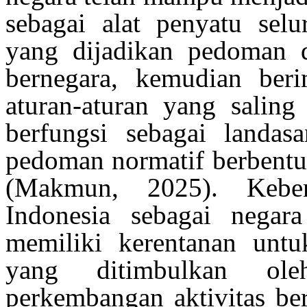
sebagai
alat
penyatu
selu
yang
dijadikan
pedoman
bernegara
,
kemudian
beri
aturan-aturan
yang
saling
berfungsi
sebagai
landasa
pedoman
normatif
berbent
(
Makmun
, 2025)
.
Kebe
Indonesia
sebagai
negara
memiliki
kerentanan
untu
yang
ditimbulkan
ol
perkembangan
aktivitas
be