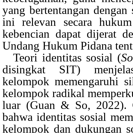
yang
bertentangan
dengan
ini
relevan
secara
hukum
kebencian
dapat
dijerat
d
Undang
Hukum
Pidana
ten
Teori
identitas
sosial
(
So
disingkat
SIT)
menjela
kelompok
memengaruhi
s
kelompok
radikal
memperk
luar
(Guan & So, 2022)
.
bahwa
identitas
sosial
mem
kelompok
dan
dukungan
s