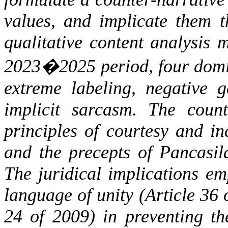
values
,
and
implicate
them
t
qualitative
content
analysis
m
2023�2025
period
,
four
dom
extreme
labeling
,
negative
g
implicit
sarcasm
. The
count
principles
of
courtesy
and
in
and
the
precepts
of
Pancasi
The
juridical
implications
em
language
of
unity
(
Article
36
24
of
2009) in
preventing
th