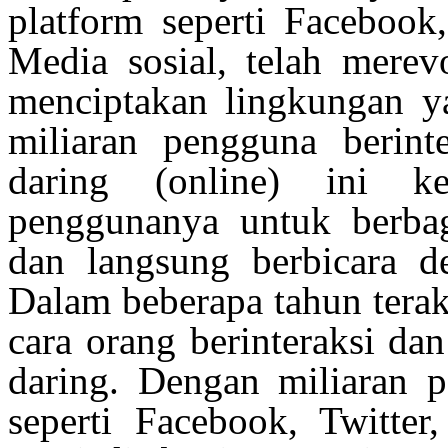
platform
seperti
Facebook,
Media
sosial
,
telah
merevo
menciptakan
lingkungan
y
miliaran
pengguna
berint
daring (online)
ini
k
penggunanya
untuk
berba
dan
langsung
berbicara
d
Dalam
beberapa
tahun
tera
cara
orang
berinteraksi
da
daring.
Dengan
miliaran
p
seperti
Facebook, Twitter