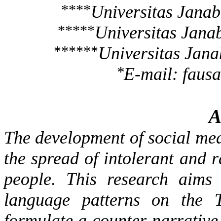
****
Universitas
Janab
*****
Universitas
Jana
******
Universitas
Jana
*
E-mail: fau
A
The
development
of
social
med
the
spread
of
intolerant
and
r
people
.
This
research
aims
language
patterns
on
the
formulate
a
counter-narrative