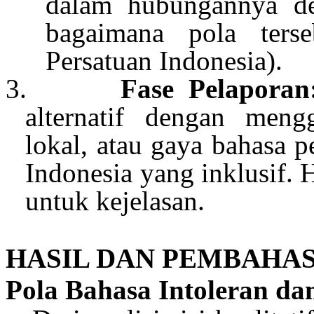
dalam
hubungannya
d
bagaimana
pola
ters
Persatuan
Indonesia).
3.
Fase
Pelaporan
alternatif
dengan
meng
lokal
,
atau
gaya
bahasa
p
Indonesia yang
inklusif
. 
untuk
kejelasan
.
HASIL DAN PEMBAHA
Pola Bahasa
Intoleran
dan