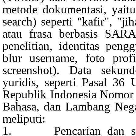
metode
dokumentasi
,
yaitu
search)
seperti
"kafir", "jih
atau
frasa
berbasis
SAR
penelitian
,
identitas
pengg
blur username,
foto
profi
screenshot). Data
sekund
yuridis
,
seperti
Pasal 36 
Republik
Indonesia
Nomor
Bahasa, dan
Lambang
Nega
meliputi
:
1.
Pencarian
dan
s