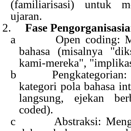
(
familiarisasi
)
untuk
m
ujaran
.
2.
Fase
Pengorganisasi
a
Open coding:
M
bahasa
(
misalnya
"
dik
kami-
mereka
", "
implika
b
Pengkategorian
kategori
pola
bahasa
in
langsung
,
ejekan
ber
coded).
c
Abstraksi
:
Mengi