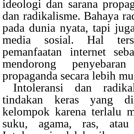
ideologi
dan
sarana
propa
dan
radikalisme
.
Bahaya
ra
pada dunia
nyata
,
tapi
juga
media
sosial
. Hal
ter
pemanfaatan
internet
seba
mendorong
penyebaran
propaganda
secara
lebih
mu
Intoleransi
dan
radika
tindakan
keras
yang
d
kelompok
karena
terlalu
m
suku
, agama,
ras
,
atau