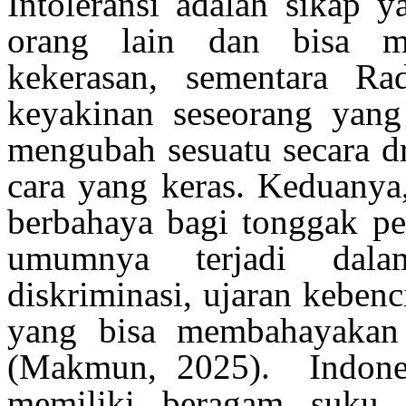
Intoleransi
adalah
sikap
y
orang lain dan
bisa
m
kekerasan
,
sementara
Rad
keyakinan
seseorang
yan
mengubah
sesuatu
secara
d
cara
yang
keras
.
Keduanya
berbahaya
bagi
tonggak
pe
umumnya
terjadi
dala
diskriminasi
,
ujaran
kebenc
yang
bisa
membahayakan
(
Makmun
, 2025)
. Indon
memiliki
beragam
suku