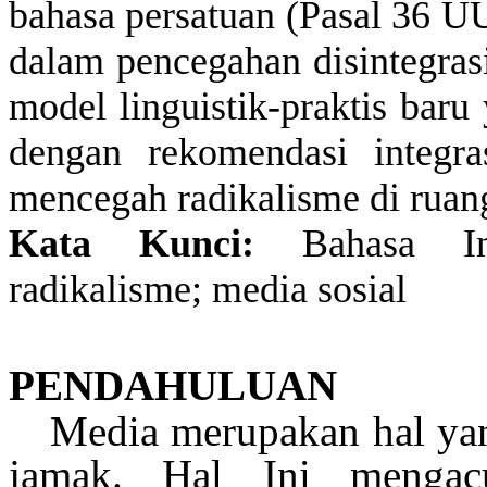
bahasa
persatuan
(Pasal 36 U
dalam
pencegahan
disintegras
model
linguistik-praktis
baru
dengan
rekomendasi
integra
mencegah
radikalisme
di
ruan
Kata
Kunci
:
Bahasa Ind
radikalisme
; media
sosial
PENDAHULUAN
Media
merupakan
hal
ya
jamak
. Hal Ini
mengac