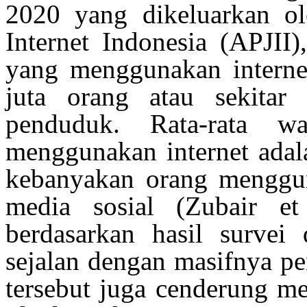
2020 yang
dikeluarkan
o
Internet Indonesia (APJII
yang
menggunakan
interne
juta
orang
atau
sekitar
penduduk
. Rata-rata
wa
menggunakan
internet
adal
kebanyakan
orang
menggu
media
sosial
(Zubair et
berdasarkan
hasil
survei
sejalan
dengan
masifnya
pe
tersebut
juga
cenderung
m