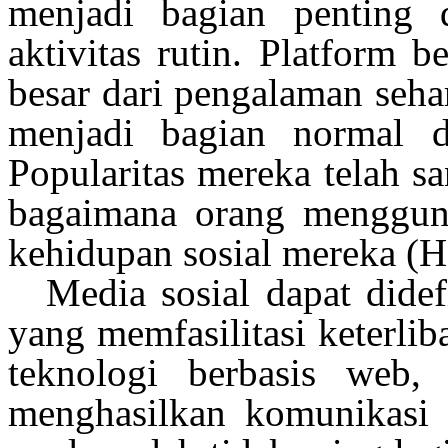
menjadi
bagian
penting
aktivitas
rutin. Platform
be
besar
dari
pengalaman
seha
menjadi
bagian
normal
d
Popularitas
mereka
telah
sa
bagaimana
orang
menggun
kehidupan
sosial
mereka
(H
Media
sosial
dapat
didef
yang
memfasilitasi
keterlib
teknologi
berbasis
web,
menghasilkan
komunikasi