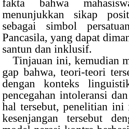
fakta
bahwa
mahasisw
menunjukkan
sikap
posit
sebagai
simbol
persatua
Pancasila, yang
dapat
diman
santun
dan
inklusif
.
Tinjauan
ini
,
kemudian
m
gap
bahwa
,
teori-teori
ters
dengan
konteks
linguisti
pencegahan
intoleransi
da
hal
tersebut
,
penelitian
ini
kesenjangan
tersebut
den