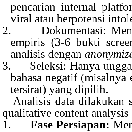
pencarian
internal platf
viral
atau
berpotensi
intol
2.
Dokumentasi
:
Men
empiris
(3-6
bukti
scree
analisis
dengan
anonymiz
3.
Seleksi
: Hanya
ungga
bahasa
negatif
(
misalnya
tersirat
) yang
dipilih
.
Analisis
data
dilakukan
qualitative content analysis
1.
Fase
Persiapan
:
Me