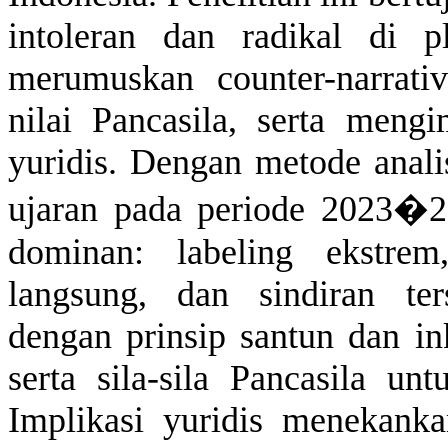
intoleran
dan
radikal
di pl
merumuskan
counter-narrat
nilai
Pancasila,
serta
mengim
yuridis
.
Dengan
metode
anali
ujaran
pada
periode
2023�2
dominan
:
labeling
ekstrem
langsung
, dan
sindiran
ter
dengan
prinsip
santun
dan
in
serta
sila-sila
Pancasila
unt
Implikasi
yuridis
menekanka