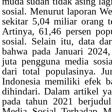
muda
sudah
tidak
asing
lag
sosial
.
Menurut
laporan
We 
sekitar
5,04
miliar
orang
t
Artinya
, 61,46
persen
pop
sosial
. Selain
itu
, data
dar
bahwa
pada Januari 2024,
juta
pengguna
media
sosia
dari
total
populasinya
.
Ju
Indonesia
memiliki
efek
b
dihindari
. Dalam
artikel
y
pada
tahun
2021
berjudul
Media Sosial
Terhadap
Ma