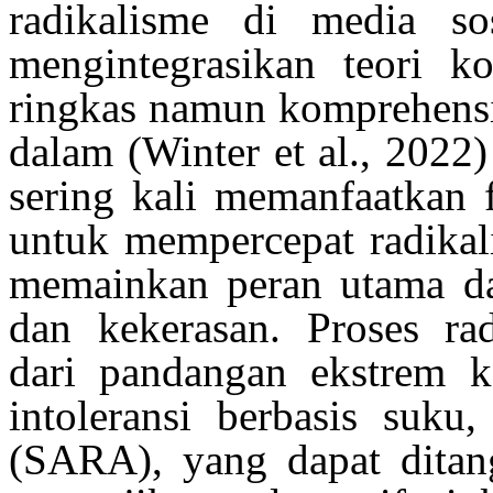
radikalisme
di media
so
mengintegrasikan
teori
ko
ringkas
namun
komprehens
dalam
(Winter et al., 2022)
sering
kali
memanfaatkan
untuk
mempercepat
radikal
memainkan
peran
utama
d
dan
kekerasan
. Proses
ra
dari
pandangan
ekstrem
k
intoleransi
berbasis
suku
,
(SARA), yang
dapat
ditan