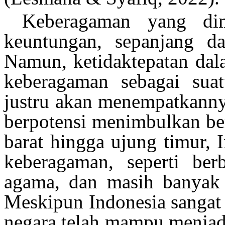
Keberagaman
yang
di
keuntungan
,
sepanjang
da
Namun
,
ketidaktepatan
dal
keberagaman
sebagai
sua
justru
akan
menempatkann
berpotensi
menimbulkan
b
barat
hingga
ujung
timur
, 
keberagaman
,
seperti
ber
agama, dan
masih
banyak
Meskipun
Indonesia sanga
negara
telah
mampu
menjad