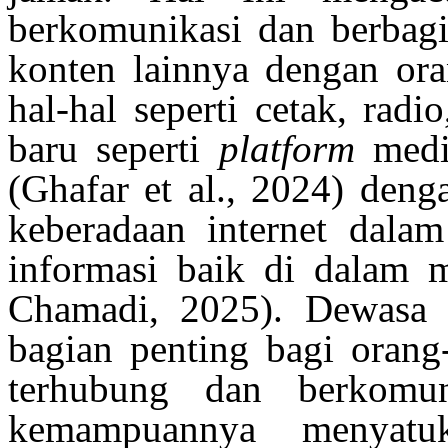
berkomunikasi
dan
berbag
konten
lainnya
dengan
ora
hal-hal
seperti
cetak
, radi
baru
seperti
platform
med
(Ghafar et al., 2024)
deng
keberadaan
internet
dalam
informasi
baik
di
dalam
Chamadi
, 2025)
.
Dewasa
bagian
penting
bagi
orang
terhubung
dan
berkomun
kemampuannya
menyatu