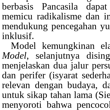
berbasis
Pancasila
dapat
memicu
radikalisme
dan
i
mendukung
pencegahan
yu
inklusif
.
Model
kemungkinan
el
Model
,
selanjutnya
disin
menjelaskan
dua
jalur
pers
dan
perifer
(
isyarat
sederh
relevan
dengan
budaya
,
d
untuk
sikap
tahan
lama
(Si
menyoroti
bahwa
pencoco