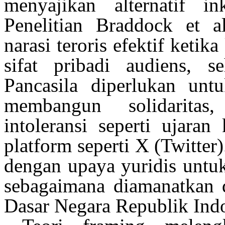
menyajikan
alternatif
in
Penelitian
Braddock et al
narasi
teroris
efektif
ketika
sifat
pribadi
audiens
,
s
Pancasila
diperlukan
unt
membangun
solidaritas
intoleransi
seperti
ujaran
platform
seperti
X (Twitter)
dengan
upaya
yuridis
untu
sebagaimana
diamanatkan
Dasar Negara
Republik
Ind