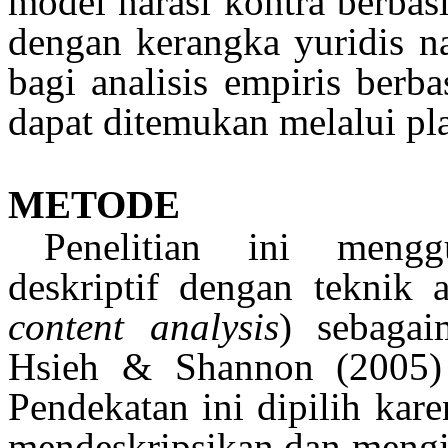
model
narasi
kontra
berbas
dengan
kerangka
yuridis
n
bagi
analisis
empiris
berba
dapat
ditemukan
melalui
pl
METODE
Penelitian
ini
mengg
deskriptif
dengan
teknik
a
content analysis
)
sebagai
Hsieh & Shannon (2005)
Pendekatan
ini
dipilih
kare
mendeskripsikan
dan
mengi