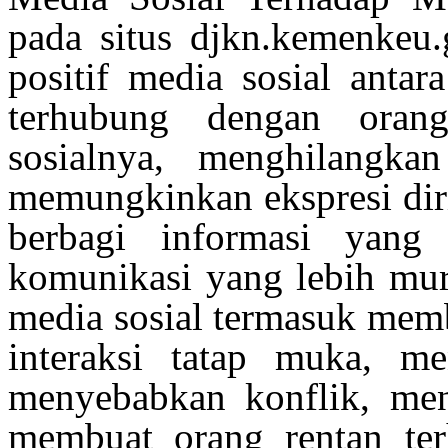
pada situs djkn.kemenkeu.
positif
media
sosial
antara
terhubung
dengan
orang
sosialnya
,
menghilangkan
memungkinkan
ekspresi
dir
berbagi
informasi
yan
komunikasi
yang
lebih
mu
media
sosial
termasuk
mem
interaksi
tatap
muka
,
me
menyebabkan
konflik
,
men
membuat
orang
rentan
te