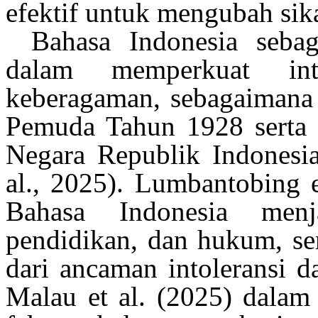
efektif
untuk
mengubah
sik
Bahasa Indonesia
sebag
dalam
memperkuat
in
keberagaman
,
sebagaimana
Pemuda
Tahun
1928
serta
Negara
Republik
Indonesi
al., 2025)
.
Lumbantobing
e
Bahasa Indonesia
menj
pendidikan
, dan
hukum
,
se
dari
ancaman
intoleransi
d
Malau et al. (2025)
dalam