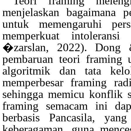
Teori framing
meleng
menjelaskan
bagaimana
p
untuk
memengaruhi
pers
memperkuat
intoleransi
�zarslan
, 2022)
.
Dong 
pembaruan
teori
framing
algoritmik
dan tata
kelo
memperbesar
framing
rad
sehingga
memicu
konflik
framing
semacam
ini
dap
berbasis
Pancasila, yan
keberagaman
,
guna
mence