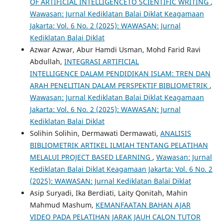
OF ARTIFICIAL INTELLIGENCETO SCIENTIFIC WRITING
,
Wawasan: Jurnal Kediklatan Balai Diklat Keagamaan
Jakarta: Vol. 6 No. 2 (2025): WAWASAN: Jurnal
Kediklatan Balai Diklat
Azwar Azwar, Abur Hamdi Usman, Mohd Farid Ravi
Abdullah,
INTEGRASI ARTIFICIAL
INTELLIGENCE DALAM PENDIDIKAN ISLAM: TREN DAN
ARAH PENELITIAN DALAM PERSPEKTIF BIBLIOMETRIK
,
Wawasan: Jurnal Kediklatan Balai Diklat Keagamaan
Jakarta: Vol. 6 No. 2 (2025): WAWASAN: Jurnal
Kediklatan Balai Diklat
Solihin Solihin, Dermawati Dermawati,
ANALISIS
BIBLIOMETRIK ARTIKEL ILMIAH TENTANG PELATIHAN
MELALUI PROJECT BASED LEARNING
,
Wawasan: Jurnal
Kediklatan Balai Diklat Keagamaan Jakarta: Vol. 6 No. 2
(2025): WAWASAN: Jurnal Kediklatan Balai Diklat
Asip Suryadi, Ika Berdiati, Laity Qonitah, Mahin
Mahmud Mashum,
KEMANFAATAN BAHAN AJAR
VIDEO PADA PELATIHAN JARAK JAUH CALON TUTOR