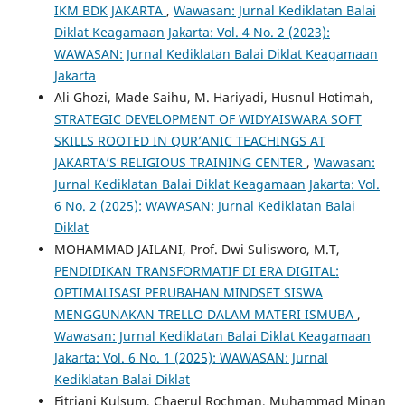
IKM BDK JAKARTA
,
Wawasan: Jurnal Kediklatan Balai
Diklat Keagamaan Jakarta: Vol. 4 No. 2 (2023):
WAWASAN: Jurnal Kediklatan Balai Diklat Keagamaan
Jakarta
Ali Ghozi, Made Saihu, M. Hariyadi, Husnul Hotimah,
STRATEGIC DEVELOPMENT OF WIDYAISWARA SOFT
SKILLS ROOTED IN QUR’ANIC TEACHINGS AT
JAKARTA’S RELIGIOUS TRAINING CENTER
,
Wawasan:
Jurnal Kediklatan Balai Diklat Keagamaan Jakarta: Vol.
6 No. 2 (2025): WAWASAN: Jurnal Kediklatan Balai
Diklat
MOHAMMAD JAILANI, Prof. Dwi Sulisworo, M.T,
PENDIDIKAN TRANSFORMATIF DI ERA DIGITAL:
OPTIMALISASI PERUBAHAN MINDSET SISWA
MENGGUNAKAN TRELLO DALAM MATERI ISMUBA
,
Wawasan: Jurnal Kediklatan Balai Diklat Keagamaan
Jakarta: Vol. 6 No. 1 (2025): WAWASAN: Jurnal
Kediklatan Balai Diklat
Fitriani Kulsum, Chaerul Rochman, Muhammad Minan