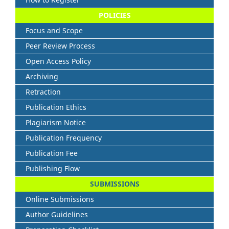
POLICIES
Focus and Scope
Peer Review Process
Open Access Policy
Archiving
Retraction
Publication Ethics
Plagiarism Notice
Publication Frequency
Publication Fee
Publishing Flow
SUBMISSIONS
Online Submissions
Author Guidelines